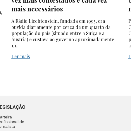
vez mais contestados e cada vez
mais necessários
a,
A Rádio Liechtenstein, fundada em 1995, era
P
ouvida diariamente por cerca de um quarto da
O
população do país (situado entre a Suíça e a
C
Áustria) e custava ao governo aproximadamente
p
1,1...
a
Ler mais
L
EGISLAÇÃO
arteira
rofissional de
ornalista