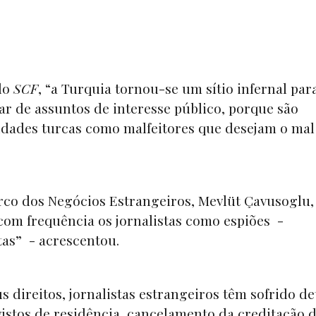
do
SCF
, “a Turquia tornou-se um sítio infernal par
r de assuntos de interesse público, porque são
dades turcas como malfeitores que desejam o mal
urco dos Negócios Estrangeiros, Mevlüt Çavusoglu,
com frequência os jornalistas como espiões -
as” - acrescentou.
s direitos, jornalistas estrangeiros têm sofrido d
istos de residência, cancelamento da creditação 