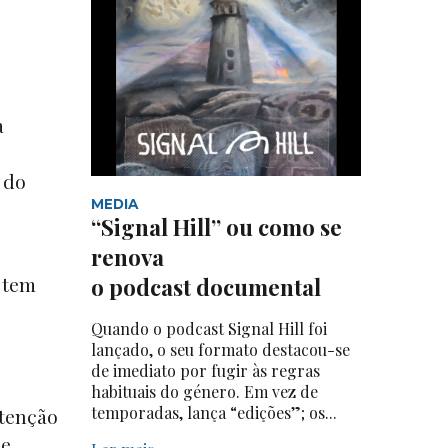
a
 do
MEDIA
“Signal Hill” ou como se
renova
 tem
o podcast documental
Quando o podcast Signal Hill foi
lançado, o seu formato destacou-se
de imediato por fugir às regras
habituais do género. Em vez de
temporadas, lança “edições”; os...
etenção
de