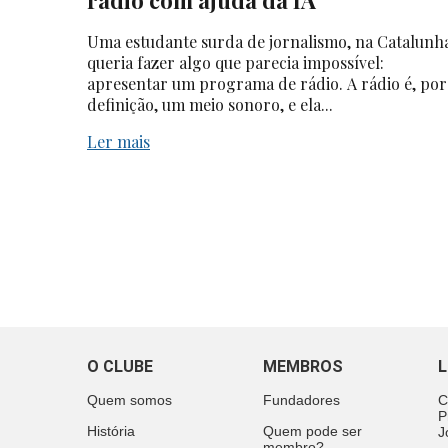
rádio com ajuda da IA
Uma estudante surda de jornalismo, na Catalunh
queria fazer algo que parecia impossível:
apresentar um programa de rádio. A rádio é, por
definição, um meio sonoro, e ela...
Ler mais
O CLUBE
MEMBROS
L
Quem somos
Fundadores
C
P
História
Quem pode ser
J
membro?