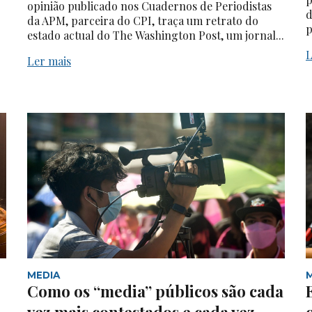
opinião publicado nos Cuadernos de Periodistas
d
da APM, parceira do CPI, traça um retrato do
p
estado actual do The Washington Post, um jornal...
L
Ler mais
MEDIA
Como os “media” públicos são cada