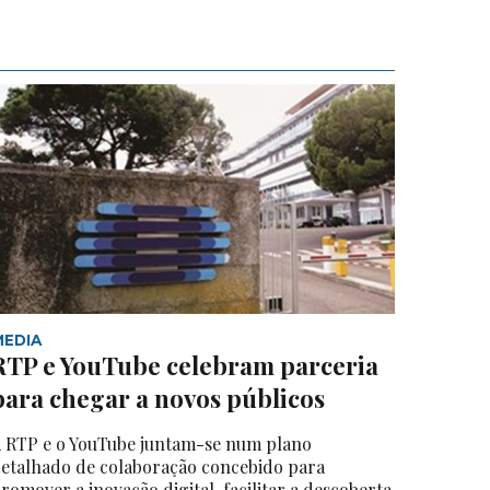
MEDIA
RTP e YouTube celebram parceria
para chegar a novos públicos
 RTP e o YouTube juntam-se num plano
etalhado de colaboração concebido para
romover a inovação digital, facilitar a descoberta