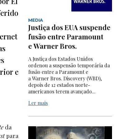
por El
ferido
MEDIA
Justiça dos EUA suspende
ternet
fusão entre Paramount
e Warner Bros.
as
es
A Justiça dos Estados Unidos
ordenou a suspensão temporária da
rior e
fusão entre a Paramount e
a Warner Bros. Discovery (WBD),
depois de 12 estados norte-
americanos terem avançado...
Ler mais
te
da
st
para