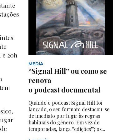
stante
stações
intes
nte
h e 20h
MEDIA
“Signal Hill” ou como se
m
renova
item
o podcast documental
Quando o podcast Signal Hill foi
lançado, o seu formato destacou-se
sico,
de imediato por fugir às regras
lugar
habituais do género. Em vez de
 de
temporadas, lança “edições”; os...