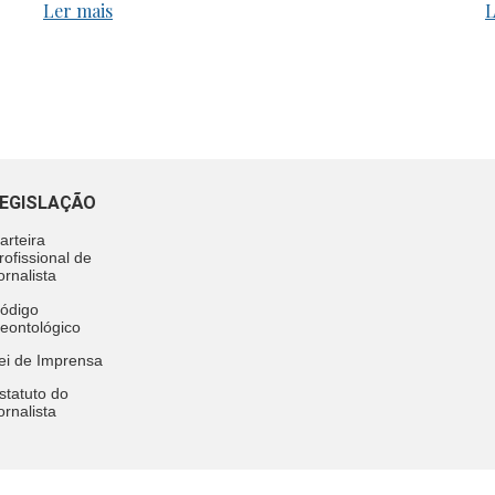
Ler mais
L
EGISLAÇÃO
arteira
rofissional de
ornalista
ódigo
eontológico
ei de Imprensa
statuto do
ornalista