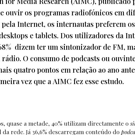
n for Media Research (AIMC), publicado 
de ouvir os programas radiofónicos em di
o pela Internet, os internautas preferem os
desktops e tablets. Dos utilizadores da In
68% dizem ter um sintonizador de FM, m
rádio. O consumo de podcasts ou ouvint
ais quatro pontos em relação ao ano ante
imeira vez que a AIMC fez esse estudo.
s, quase a metade, 40% utilizam directamente o
si
ial da rede. Já 36,6% descarregam conteúdo do
podca