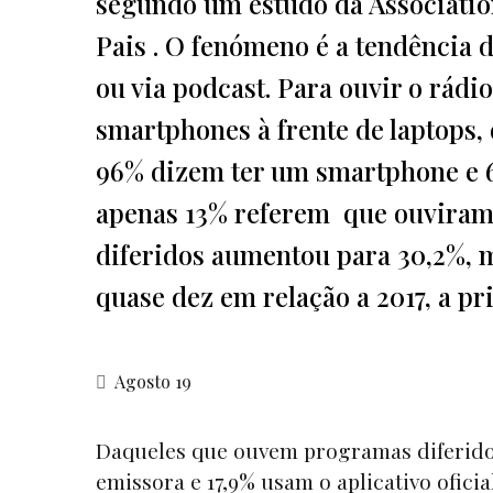
segundo um estudo da Associatio
Pais . O fenómeno é a tendência 
ou via podcast. Para ouvir o rádi
smartphones à frente de laptops, 
96% dizem ter um smartphone e 
apenas 13% referem que ouviram 
diferidos aumentou para 30,2%, m
quase dez em relação a 2017, a pr
Agosto 19
Daqueles que ouvem programas diferido
emissora e 17,9% usam o aplicativo ofic