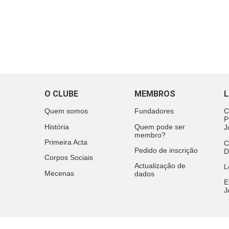
O CLUBE
MEMBROS
L
Quem somos
Fundadores
C
P
História
Quem pode ser
J
membro?
Primeira Acta
C
Pedido de inscrição
D
Corpos Sociais
Actualização de
L
Mecenas
dados
E
J