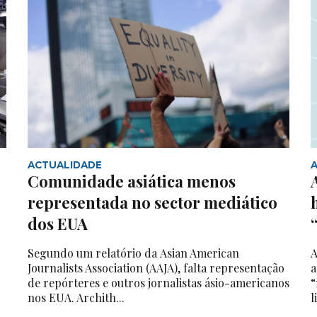
ACTUALIDADE
Comunidade asiática menos
representada no sector mediático
dos EUA
Segundo um relatório da Asian American
A
Journalists Association (AAJA), falta representação
a
de repórteres e outros jornalistas ásio-americanos
“
nos EUA. Archith...
l