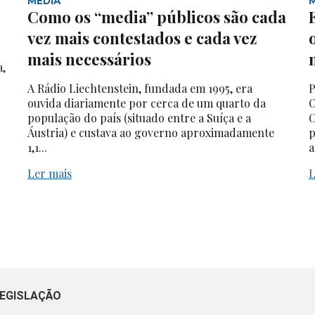
MEDIA
Como os “media” públicos são cada
vez mais contestados e cada vez
mais necessários
a,
A Rádio Liechtenstein, fundada em 1995, era
P
ouvida diariamente por cerca de um quarto da
O
população do país (situado entre a Suíça e a
C
Áustria) e custava ao governo aproximadamente
p
1,1...
a
Ler mais
L
EGISLAÇÃO