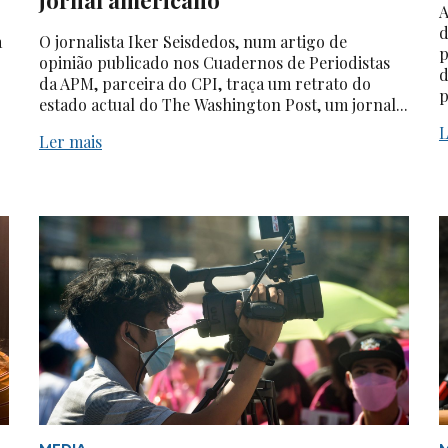
A
d
a
O jornalista Iker Seisdedos, num artigo de
p
opinião publicado nos Cuadernos de Periodistas
d
da APM, parceira do CPI, traça um retrato do
p
estado actual do The Washington Post, um jornal...
L
Ler mais