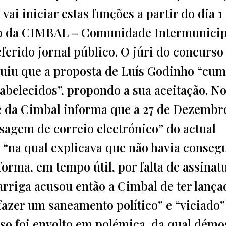
vai iniciar estas funções a partir do dia 1
o da CIMBAL – Comunidade Intermunicip
eferido jornal público. O júri do concurso
cluiu que a proposta de Luís Godinho “cu
stabelecidos”, propondo a sua aceitação. N
 da Cimbal informa que a 27 de Dezembr
agem de correio electrónico” do actual
, “na qual explicava que não havia conseg
orma, em tempo útil, por falta de assinat
Barriga acusou então a Cimbal de ter lança
fazer um saneamento político” e “viciado”
sso foi envolto em polémica, da qual démo