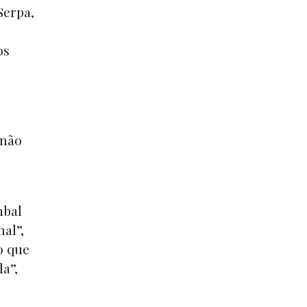
Serpa,
os
 não
mbal
al”,
o que
a”,