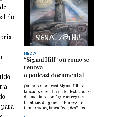
 de
al do
mpria
o
MEDIA
o
“Signal Hill” ou como se
renova
o podcast documental
uido
ura
Quando o podcast Signal Hill foi
lançado, o seu formato destacou-se
do
de imediato por fugir às regras
habituais do género. Em vez de
 para
temporadas, lança “edições”; os...
s