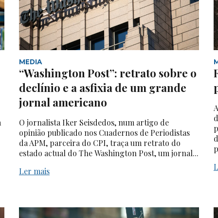
MEDIA
“Washington Post”: retrato sobre o
declínio e a asfixia de um grande
jornal americano
A
d
a
O jornalista Iker Seisdedos, num artigo de
p
opinião publicado nos Cuadernos de Periodistas
d
da APM, parceira do CPI, traça um retrato do
p
estado actual do The Washington Post, um jornal...
L
Ler mais