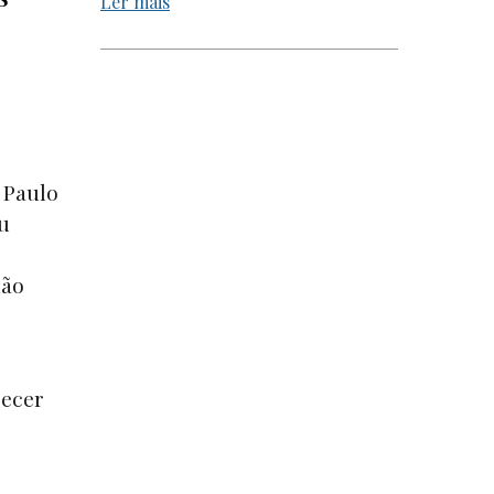
Ler mais
e Paulo
u
não
recer