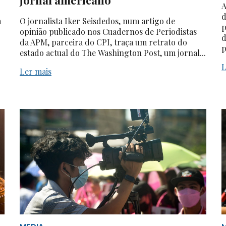
A
d
a
O jornalista Iker Seisdedos, num artigo de
p
opinião publicado nos Cuadernos de Periodistas
d
da APM, parceira do CPI, traça um retrato do
p
estado actual do The Washington Post, um jornal...
L
Ler mais