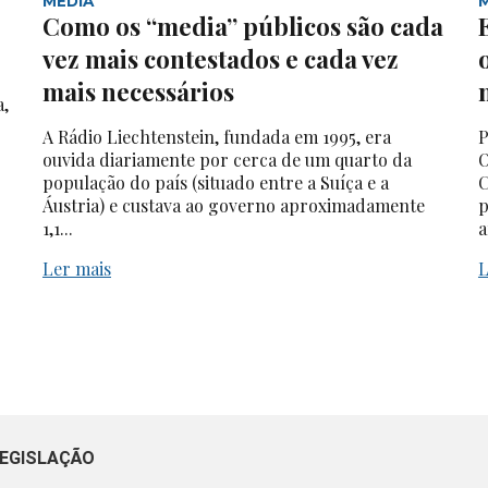
MEDIA
Como os “media” públicos são cada
vez mais contestados e cada vez
mais necessários
a,
A Rádio Liechtenstein, fundada em 1995, era
P
ouvida diariamente por cerca de um quarto da
O
população do país (situado entre a Suíça e a
C
Áustria) e custava ao governo aproximadamente
p
1,1...
a
Ler mais
L
EGISLAÇÃO