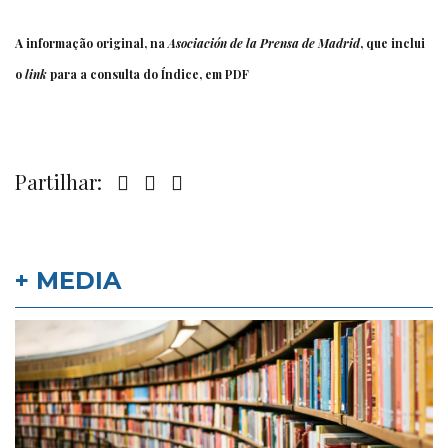
A informação
original
, na
Asociación de la Prensa de Madrid
, que inclui
o
link
para a consulta do Índice, em PDF
Partilhar:
+ MEDIA