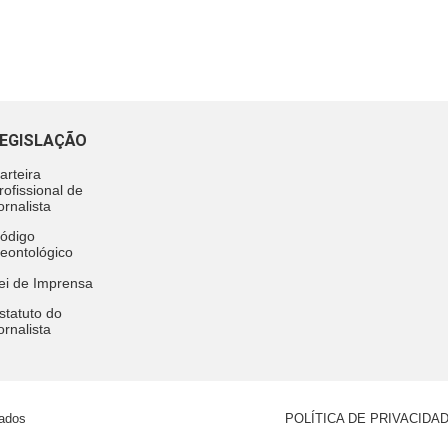
EGISLAÇÃO
arteira
rofissional de
ornalista
ódigo
eontológico
ei de Imprensa
statuto do
ornalista
vados
POLÍTICA DE PRIVACIDA