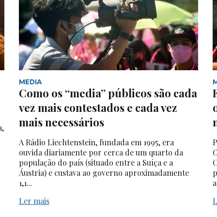
MEDIA
Como os “media” públicos são cada
vez mais contestados e cada vez
mais necessários
a,
A Rádio Liechtenstein, fundada em 1995, era
P
ouvida diariamente por cerca de um quarto da
O
população do país (situado entre a Suíça e a
C
Áustria) e custava ao governo aproximadamente
p
1,1...
a
Ler mais
L