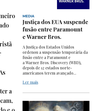
imeiro
MEDIA
Justiça dos EUA suspende
tado
fusão entre Paramount
e Warner Bros.
ristã
A Justiça dos Estados Unidos
r
ordenou a suspensão temporária da
fusão entre a Paramount e
a Warner Bros. Discovery (WBD),
depois de 12 estados norte-
 As
americanos terem avançado...
Ler mais
ter a
acam,
do e o