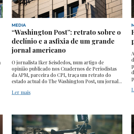
MEDIA
“Washington Post”: retrato sobre o
declínio e a asfixia de um grande
jornal americano
A
d
a
O jornalista Iker Seisdedos, num artigo de
p
opinião publicado nos Cuadernos de Periodistas
d
da APM, parceira do CPI, traça um retrato do
p
estado actual do The Washington Post, um jornal...
L
Ler mais